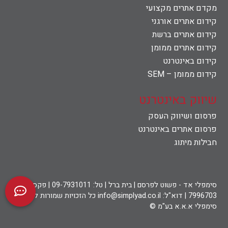
מקדם אתרים מקצועי
קידום אתרים אורגני
קידום אתרים ברשת
קידום אתרים ממומן
קידום באינטרנט
קידום ממומן – SEM
שיווק באינטרנט
פרסום ושיווק העסק
פרסום אתרים באינטרנט
חבילות מיתוג
סימפלי אד - פשוט לפרסם | בית ברל | טל: 09-7931011 | פקס: 09-
7996703 | דוא"ל: info@simplyad.co.il כל הזכויות שמורות לחברת
סימפלי א.א.א בע"מ ©