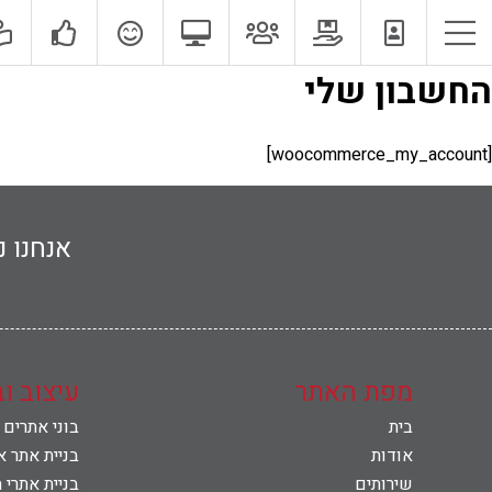
וכן
החשבון שלי
אודות
רכזי
[woocommerce_my_account]
שירותים
הצוות שלנו
אנחנו 
תיק עבודות
לקוחות מספרים
מפת האתר
עיצוב ו
מדיה חברתית
בית
בוני אתרים
אודות
בניית אתר א
שירותים
בניית אתרי 
כדאי לדעת