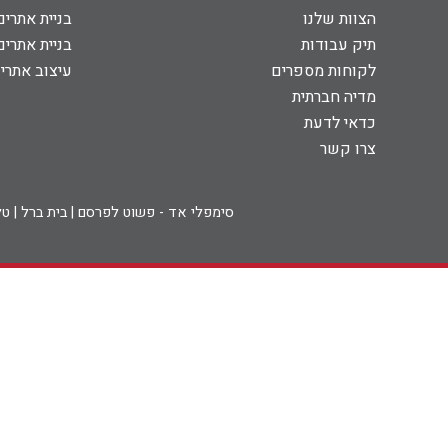
הצוות שלנו
בניית אתרים
תיק עבודות
בניית אתרי
צרו קשר
לקוחות מספרים
עיצוב אתרי
מדיה חברתית
כדאי לדעת
צרו קשר
סימפלי אד - פשוט לפרסם | בית ברל | טל: 09-7931011 | פקס: 09-7996703 | דוא"ל: info@simplyad.co.il כל הזכויות שמורות לחברת סימפלי א.א.א