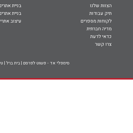
הצוות שלנו
בניית אתרים
תיק עבודות
בניית אתרי
צרו קשר
לקוחות מספרים
עיצוב אתרי
מדיה חברתית
כדאי לדעת
צרו קשר
סימפלי אד - פשוט לפרסם | בית ברל | טל: 09-7931011 | פקס: 09-7996703 | דוא"ל: info@simplyad.co.il כל הזכויות שמורות לחברת סימפלי א.א.א