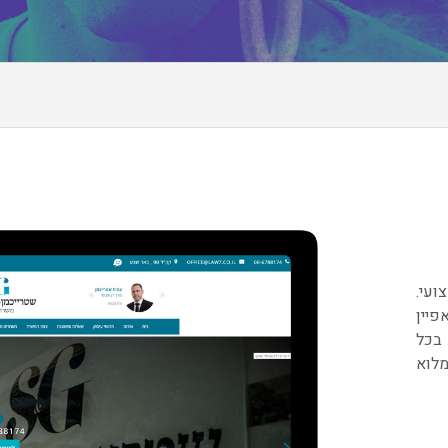
ועי.
פיין
 בכל
לוא