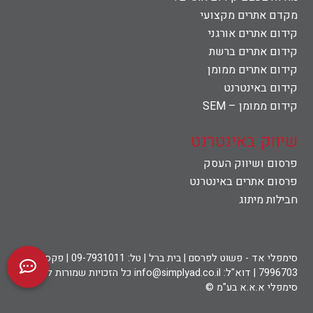
מקדם אתרים מקצועי
קידום אתרים אורגני
קידום אתרים ברשת
קידום אתרים ממומן
קידום באינטרנט
קידום ממומן – SEM
שיווק באינטרנט
פרסום ושיווק העסק
פרסום אתרים באינטרנט
חבילות מיתוג
סימפלי אד - פשוט לפרסם | בית ברל | טל: 09-7931011 | פקס: 09-
7996703 | דוא"ל: info@simplyad.co.il כל הזכויות שמורות לחברת
סימפלי א.א.א בע"מ ©