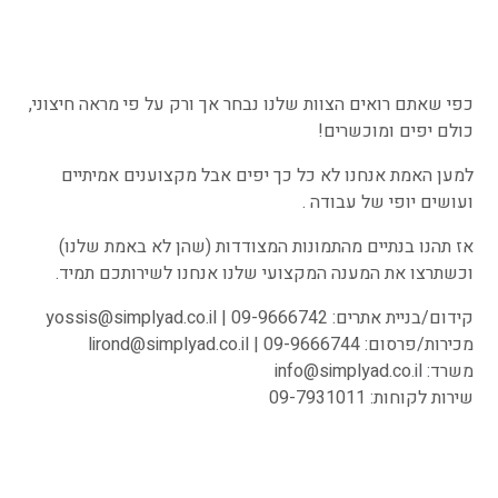
צרו קשר
כפי שאתם רואים הצוות שלנו נבחר אך ורק על פי מראה חיצוני,
כולם יפים ומוכשרים!
למען האמת אנחנו לא כל כך יפים אבל מקצוענים אמיתיים
ועושים יופי של עבודה .
אז תהנו בנתיים מהתמונות המצודדות (שהן לא באמת שלנו)
וכשתרצו את המענה המקצועי שלנו אנחנו לשירותכם תמיד.
קידום/בניית אתרים:
09-9666742
|
yossis@simplyad.co.il
מכירות/פרסום:
09-9666744
|
lirond@simplyad.co.il
משרד:
info@simplyad.co.il
שירות לקוחות:
09-7931011